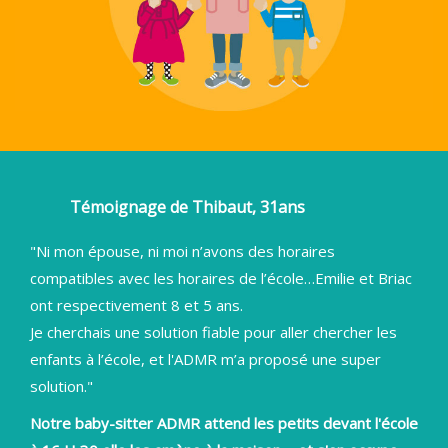
Témoignage de Thibaut, 31ans
"Ni mon épouse, ni moi n’avons des horaires
compatibles avec les horaires de l’école…Emilie et Briac
ont respectivement 8 et 5 ans.
Je cherchais une solution fiable pour aller chercher les
enfants à l’école, et l'ADMR m’a proposé une super
solution."
Notre baby-sitter ADMR attend les petits devant l'école