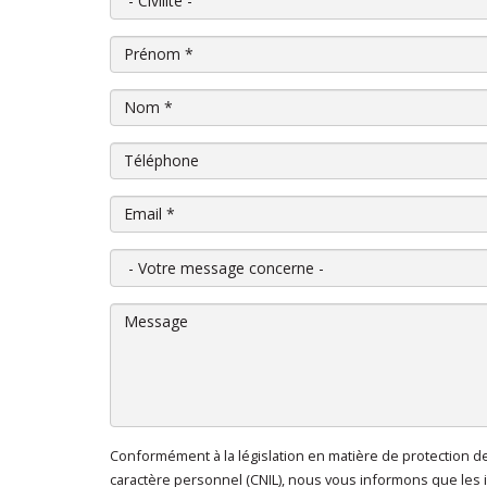
Prénom
*
Nom
*
Téléphone
Email
*
Votre message concerne
Message
Conformément à la législation en matière de protection 
En cliquant sur "Envoyer", je consens au traitem
caractère personnel (CNIL), nous vous informons que les 