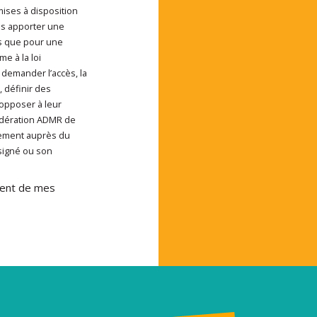
 mises à disposition
us apporter une
s que pour une
e à la loi
 demander l’accès, la
, définir des
 opposer à leur
Fédération ADMR de
tement auprès du
signé ou son
ement de mes