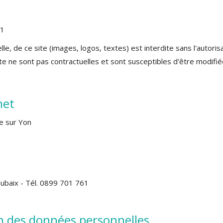
01
lle, de ce site (images, logos, textes) est interdite sans l'autor
ite ne sont pas contractuelles et sont susceptibles d'être modif
net
e sur Yon
ubaix - Tél. 0899 701 761
on des données personnelles